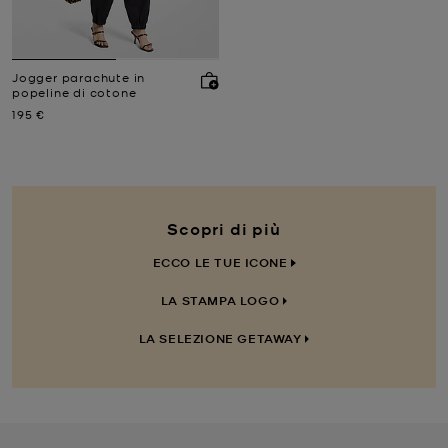
Jogger parachute in
popeline di cotone
Prezzo attuale
195 €
Scopri di più
ECCO LE TUE ICONE
LA STAMPA LOGO
LA SELEZIONE GETAWAY