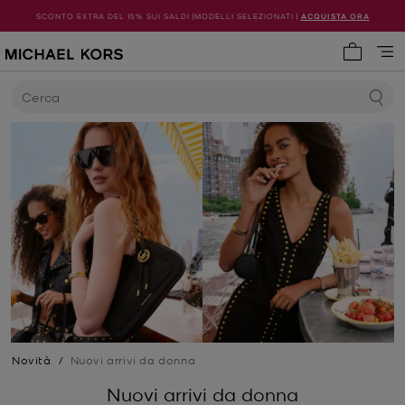
SCONTO EXTRA DEL 15% SUI SALDI |MODELLI SELEZIONATI |
ACQUISTA ORA
0 articol
Cerca
Novità
/
Nuovi arrivi da donna
Nuovi arrivi da donna