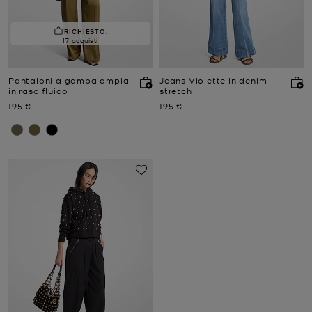
RICHIESTO.
17 acquisti
Pantaloni a gamba ampia
Jeans Violette in denim
in raso fluido
stretch
Prezzo attuale
Prezzo attuale
195 €
195 €