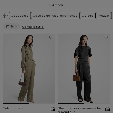
13
Articoli
Categoria
Categoria Abbigliamento
Colore
Prezzo
IT 38
Cancella tutto
Elimina filtri Attualmente filtrato per Taglia: IT 38
Tuta in raso
Blusa in raso con maniche
a mantella