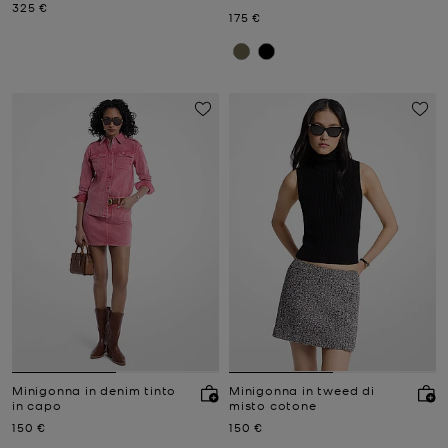
Prezzo attuale
325 €
Prezzo attuale
175 €
Minigonna in denim tinto
Minigonna in tweed di
in capo
misto cotone
Prezzo attuale
Prezzo attuale
150 €
150 €