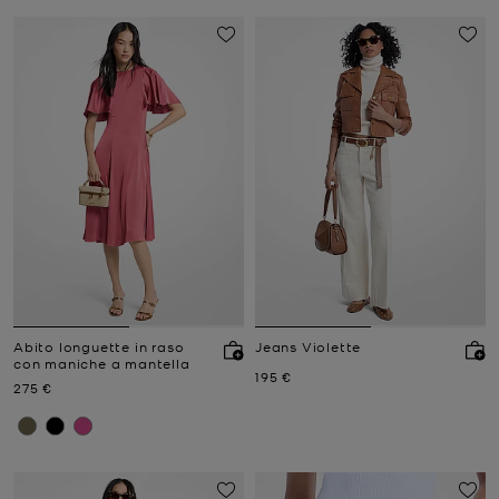
Abito longuette in raso
Jeans Violette
con maniche a mantella
Prezzo attuale
195 €
Prezzo attuale
275 €