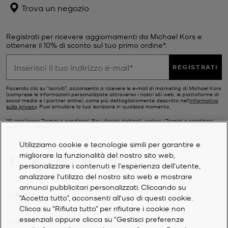
Trova un negozio
Registrati per ricevere aggiornamenti da Michael Kors e
ottenere il 10% di sconto sul tuo primo ordine*.
REGISTRATI
Facendo clic su "Iscriviti", acconsento a ricevere le e-mail di marketing di Michael Kors
(comprese le informazioni personalizzate attraverso i nostri siti web, le piattaforme di
social media e i partner online), come più dettagliatamente descritto nell’
Informativa
sulla privacy
. Puoi annullare la tua iscrizione in qualsiasi momento.
*Si applicano Termini e condizioni. Per ulteriori dettagli, vedere i
Termini e condizioni
della promozione.
Utilizziamo cookie e tecnologie simili per garantire e
migliorare la funzionalità del nostro sito web,
personalizzare i contenuti e l'esperienza dell'utente,
analizzare l'utilizzo del nostro sito web e mostrare
annunci pubblicitari personalizzati. Cliccando su
SERVIZIO CLIENTI
“Accetta tutto”, acconsenti all'uso di questi cookie.
Clicca su “Rifiuta tutto” per rifiutare i cookie non
essenziali oppure clicca su “Gestisci preferenze
IL MIO ACCOUNT