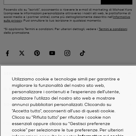
Facendo clic su "Iscriviti", acconsento a ricevere le e-mail di marketing di Michael Kors
(comprese le informazioni personalizzate attraverso i nostri siti web, le piattaforme di
social media e i partner online), come più dettagliatamente descritto nell’
Informativa
sulla privacy
. Puoi annullare la tua iscrizione in qualsiasi momento.
*Si applicano Termini e condizioni. Per ulteriori dettagli, vedere i
Termini e condizioni
della promozione.
SERVIZIO CLIENTI
Utilizziamo cookie e tecnologie simili per garantire e
migliorare la funzionalità del nostro sito web,
IL MIO ACCOUNT
personalizzare i contenuti e l'esperienza dell'utente,
analizzare l'utilizzo del nostro sito web e mostrare
annunci pubblicitari personalizzati. Cliccando su
SOCIETÀ
“Accetta tutto”, acconsenti all'uso di questi cookie.
Clicca su “Rifiuta tutto” per rifiutare i cookie non
essenziali oppure clicca su “Gestisci preferenze
©
2026
Michael Kors
cookie” per selezionare le tue preferenze. Per ulteriori
Informativa sulla privacy