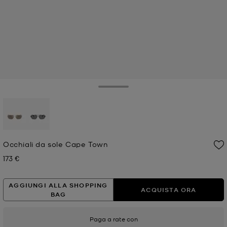
Toggle Drawer
selezionato
Occhiali da sole Cape Town
173 €
Prezzo attuale
AGGIUNGI ALLA SHOPPING
ACQUISTA ORA
BAG
Paga a rate con