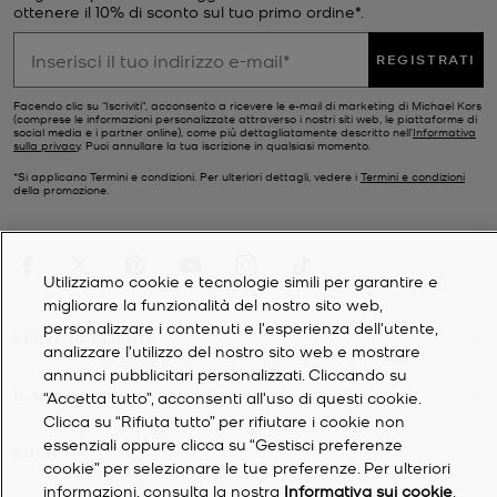
ottenere il 10% di sconto sul tuo primo ordine*.
REGISTRATI
Facendo clic su "Iscriviti", acconsento a ricevere le e-mail di marketing di Michael Kors
(comprese le informazioni personalizzate attraverso i nostri siti web, le piattaforme di
social media e i partner online), come più dettagliatamente descritto nell’
Informativa
sulla privacy
. Puoi annullare la tua iscrizione in qualsiasi momento.
*Si applicano Termini e condizioni. Per ulteriori dettagli, vedere i
Termini e condizioni
della promozione.
Utilizziamo cookie e tecnologie simili per garantire e
migliorare la funzionalità del nostro sito web,
personalizzare i contenuti e l'esperienza dell'utente,
SERVIZIO CLIENTI
analizzare l'utilizzo del nostro sito web e mostrare
annunci pubblicitari personalizzati. Cliccando su
IL MIO ACCOUNT
“Accetta tutto”, acconsenti all'uso di questi cookie.
Clicca su “Rifiuta tutto” per rifiutare i cookie non
essenziali oppure clicca su “Gestisci preferenze
SOCIETÀ
cookie” per selezionare le tue preferenze. Per ulteriori
informazioni, consulta la nostra
Informativa sui cookie
.