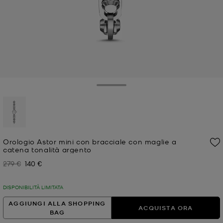
Toggle Drawer
selezionato
Orologio Astor mini con bracciale con maglie a
catena tonalità argento
279 €
140 €
Prezzo iniziale
Prezzo attuale
DISPONIBILITÀ LIMITATA
AGGIUNGI ALLA SHOPPING
ACQUISTA ORA
BAG