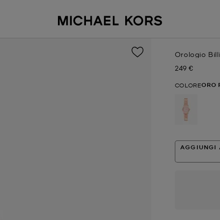
Orologio Bill
249 €
Prezzo attual
ORO 
COLORE
selezion
AGGIUNGI 