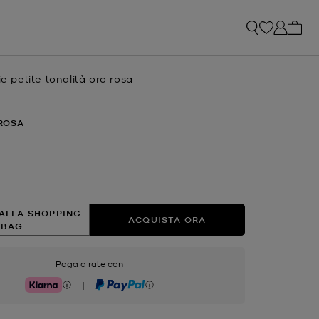
0 arti
ie petite tonalità oro rosa
e
ROSA
ato
ALLA SHOPPING
ACQUISTA ORA
BAG
Paga a rate con
|
Klarna
PayPal