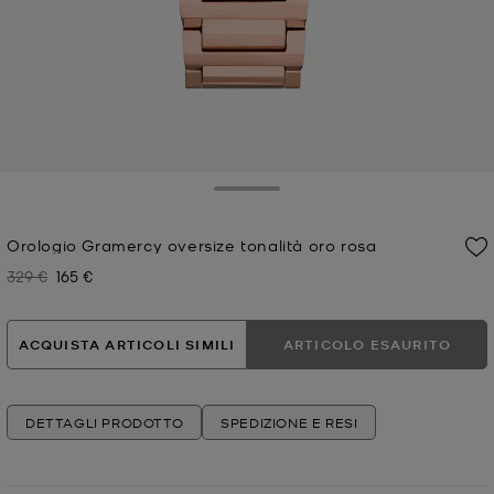
Toggle Drawer
Orologio Gramercy oversize tonalità oro rosa
329 €
165 €
Prezzo iniziale
Prezzo attuale
ACQUISTA ARTICOLI SIMILI
ARTICOLO ESAURITO
DETTAGLI PRODOTTO
SPEDIZIONE E RESI