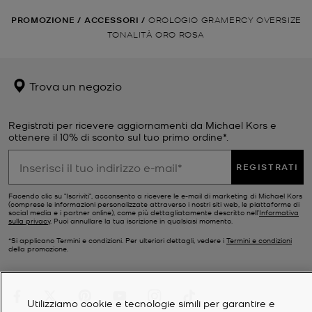
PROMOZIONE
/
ACCESSORI
/
OROLOGIO GRAMERCY OVERSIZE
TONALITÀ ORO ROSA
Trova un negozio
Registrati per ricevere aggiornamenti da Michael Kors e
ottenere il 10% di sconto sul tuo primo ordine*.
REGISTRATI
Facendo clic su "Iscriviti", acconsento a ricevere le e-mail di marketing di Michael Kors
(comprese le informazioni personalizzate attraverso i nostri siti web, le piattaforme di
social media e i partner online), come più dettagliatamente descritto nell’
Informativa
sulla privacy
. Puoi annullare la tua iscrizione in qualsiasi momento.
*Si applicano Termini e condizioni. Per ulteriori dettagli, vedere i
Termini e condizioni
della promozione.
Utilizziamo cookie e tecnologie simili per garantire e