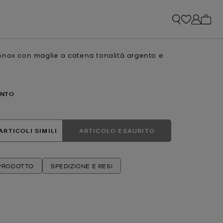
0 arti
nnox con maglie a catena tonalità argento e
e
 attuale
ENTO
ARTICOLI SIMILI
ARTICOLO ESAURITO
 PRODOTTO
SPEDIZIONE E RESI