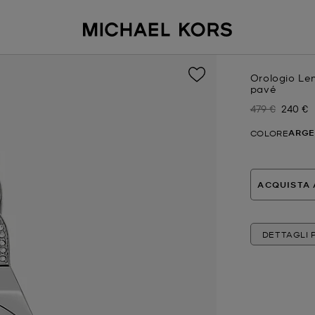
Orologio Le
pavé
479 €
240 €
Prezzo inizial
Prezzo
ARG
COLORE
ACQUISTA 
DETTAGLI