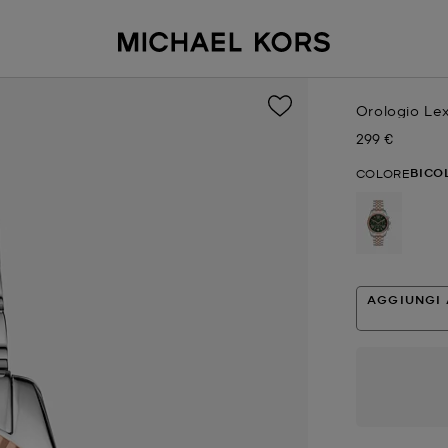
Orologio Lex
299 €
Prezzo attual
BICO
COLORE
selezion
AGGIUNGI 