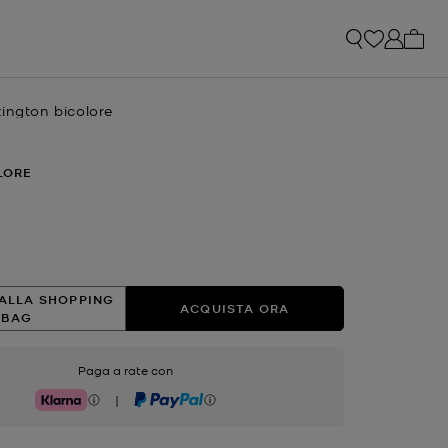
0 arti
ington bicolore
e
LORE
ato
ALLA SHOPPING
ACQUISTA ORA
BAG
Paga a rate con
|
Klarna
PayPal