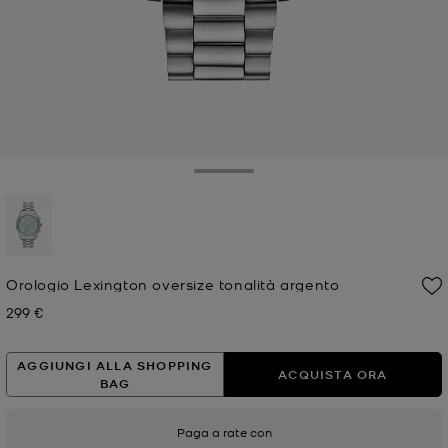
Toggle Drawer
selezionato
Orologio Lexington oversize tonalità argento
299 €
Prezzo attuale
AGGIUNGI ALLA SHOPPING
ACQUISTA ORA
BAG
Paga a rate con