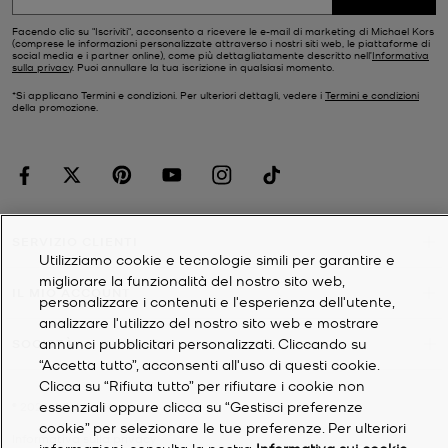
Facendo clic su "Iscriviti", acconsento a ricevere le e-mail di marketing di Michael Kors
(comprese le informazioni personalizzate attraverso i nostri siti web, le piattaforme di
social media e i partner online), come più dettagliatamente descritto nell’
Informativa
sulla privacy
. Puoi annullare la tua iscrizione in qualsiasi momento.
*Si applicano Termini e condizioni. Per ulteriori dettagli, vedere i
Termini e condizioni
della promozione.
SERVIZIO CLIENTI
Utilizziamo cookie e tecnologie simili per garantire e
migliorare la funzionalità del nostro sito web,
IL MIO ACCOUNT
personalizzare i contenuti e l'esperienza dell'utente,
analizzare l'utilizzo del nostro sito web e mostrare
annunci pubblicitari personalizzati. Cliccando su
SOCIETÀ
“Accetta tutto”, acconsenti all'uso di questi cookie.
Clicca su “Rifiuta tutto” per rifiutare i cookie non
essenziali oppure clicca su “Gestisci preferenze
©
2026
Michael Kors
cookie” per selezionare le tue preferenze. Per ulteriori
Informativa sulla privacy