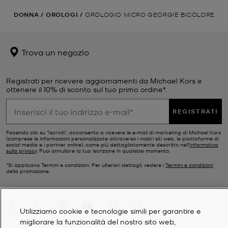
DONNA
/
OROLOGI
/
OROLOGIO MICRO GEORGIE BICOLORE
Trova un negozio
Registrati per ricevere aggiornamenti da Michael Kors e
ottenere il 10% di sconto sul tuo primo ordine*.
REGISTRATI
Facendo clic su "Iscriviti", acconsento a ricevere le e-mail di marketing di Michael Kors
(comprese le informazioni personalizzate attraverso i nostri siti web, le piattaforme di
social media e i partner online), come più dettagliatamente descritto nell’
Informativa
sulla privacy
. Puoi annullare la tua iscrizione in qualsiasi momento.
*Si applicano Termini e condizioni. Per ulteriori dettagli, vedere i
Termini e condizioni
della promozione.
Utilizziamo cookie e tecnologie simili per garantire e
migliorare la funzionalità del nostro sito web,