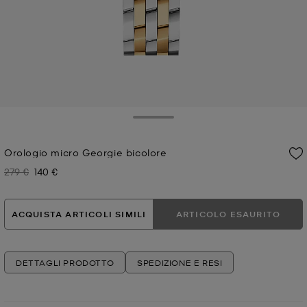
Toggle Drawer
Orologio micro Georgie bicolore
279 €
140 €
Prezzo iniziale
Prezzo attuale
ACQUISTA ARTICOLI SIMILI
ARTICOLO ESAURITO
DETTAGLI PRODOTTO
SPEDIZIONE E RESI