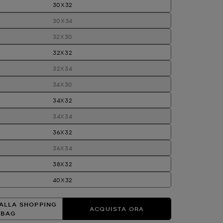
30X32
30X34
32X30
32X32
32X34
34X30
34X32
34X34
36X32
36X34
38X32
40X32
ALLA SHOPPING
ACQUISTA ORA
BAG