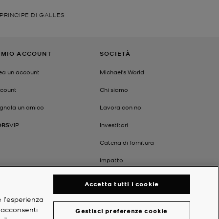
PRINCIPE DI GALLES
L MIO ACCOUNT
SOCIETÀ
ea un account
Michael's World
count
Chi siamo
gnala un amico
Lavora con noi
ORS
VIP
Investitori
Catena di fornitura
Impatto
Accetta tutti i cookie
e l'esperienza
, acconsenti
Gestisci preferenze cookie