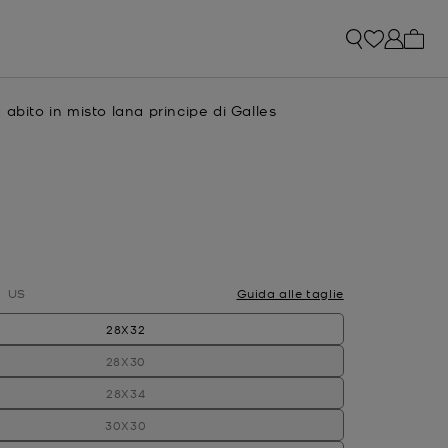
0 arti
 abito in misto lana principe di Galles
e
ato
US
Guida alle taglie
28X32
28X30
28X34
30X30