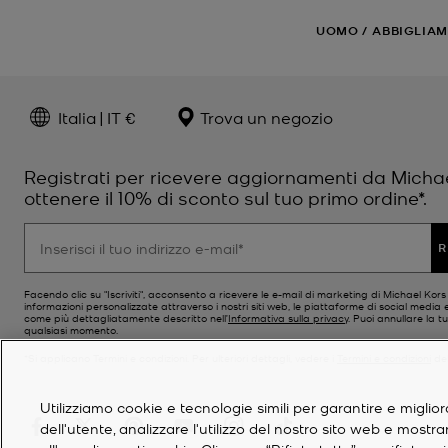
UOMO
/
ABBIGLIA
Italia | IT €
Trova un negozio
Registrati per ricevere aggiornamenti da Micha
ottenere il 10% di sconto sul tuo primo ordine*.
R
Facendo clic su "Iscriviti", acconsento a ricevere le e-mail di marketing di Michael Kor
informazioni personalizzate attraverso i nostri siti web, le piattaforme di social media e
come più dettagliatamente descritto nell’
Informativa sulla privacy
. Puoi annullare la tu
qualsiasi momento.
*Si applicano Termini e condizioni. Per ulteriori dettagli, vedere i
Termini e condizioni
del
Utilizziamo cookie e tecnologie simili per garantire e miglior
dell'utente, analizzare l'utilizzo del nostro sito web e mostr