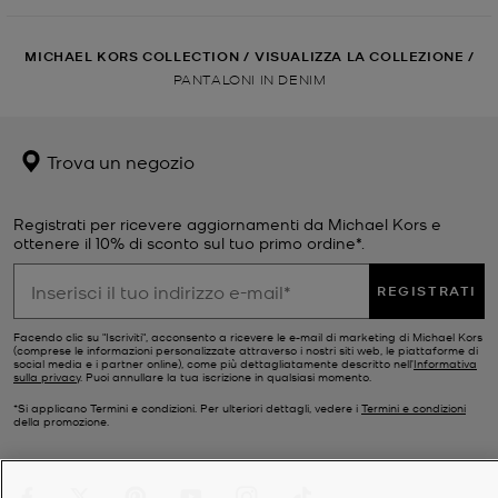
MICHAEL KORS COLLECTION
/
VISUALIZZA LA COLLEZIONE
/
PANTALONI IN DENIM
Trova un negozio
Registrati per ricevere aggiornamenti da Michael Kors e
ottenere il 10% di sconto sul tuo primo ordine*.
REGISTRATI
Facendo clic su "Iscriviti", acconsento a ricevere le e-mail di marketing di Michael Kors
(comprese le informazioni personalizzate attraverso i nostri siti web, le piattaforme di
social media e i partner online), come più dettagliatamente descritto nell’
Informativa
sulla privacy
. Puoi annullare la tua iscrizione in qualsiasi momento.
*Si applicano Termini e condizioni. Per ulteriori dettagli, vedere i
Termini e condizioni
della promozione.