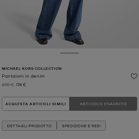
Toggle Drawer
MICHAEL KORS COLLECTION
Pantaloni in denim
690 €
174 €
Prezzo iniziale
Prezzo attuale
ACQUISTA ARTICOLI SIMILI
ARTICOLO ESAURITO
DETTAGLI PRODOTTO
SPEDIZIONE E RESI