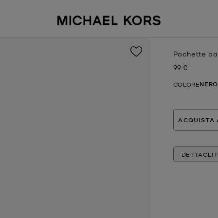
Pochette da 
99 €
Prezzo attual
NERO
COLORE
ACQUISTA 
DETTAGLI