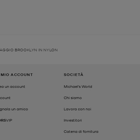
AGGIO BROOKLYN IN NYLON
L MIO ACCOUNT
SOCIETÀ
ea un account
Michael's World
count
Chi siamo
gnala un amico
Lavora con noi
ORS
VIP
Investitori
Catena di fornitura