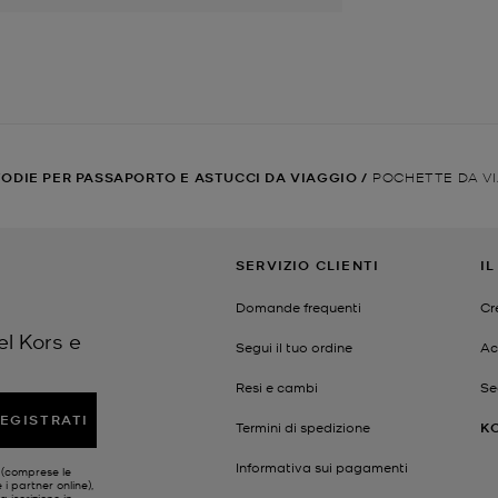
ODIE PER PASSAPORTO E ASTUCCI DA VIAGGIO
/
POCHETTE DA VI
SERVIZIO CLIENTI
I
Domande frequenti
Cr
el Kors e
Segui il tuo ordine
Ac
Resi e cambi
Se
EGISTRATI
Termini di spedizione
K
Informativa sui pagamenti
s (comprese le
 i partner online),
a iscrizione in