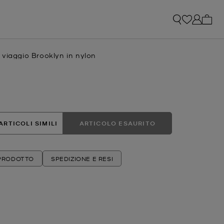
0 arti
viaggio Brooklyn in nylon
e
ARTICOLI SIMILI
ARTICOLO ESAURITO
 PRODOTTO
SPEDIZIONE E RESI