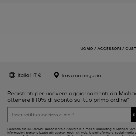
UOMO
/
ACCESSORI
/
CUST
Italia | IT €
Trova un negozio
Registrati per ricevere aggiornamenti da Micha
ottenere il 10% di sconto sul tuo primo ordine*.
R
Facendo clic su "Iscriviti", acconsento a ricevere le e-mail di marketing di Michael Kor
informazioni personalizzate attraverso i nostri siti web, le piattaforme di social media e
come più dettagliatamente descritto nell’
Informativa sulla privacy
. Puoi annullare la tu