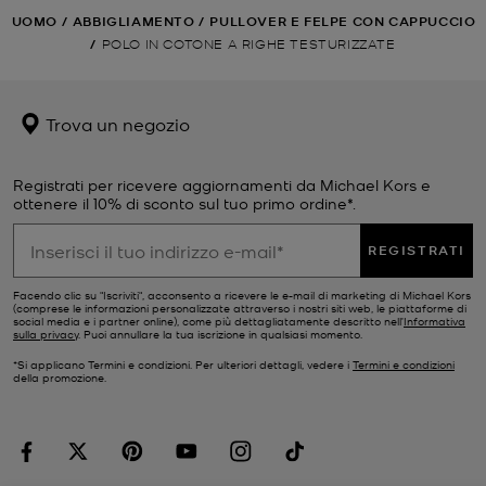
UOMO
/
ABBIGLIAMENTO
/
PULLOVER E FELPE CON CAPPUCCIO
/
POLO IN COTONE A RIGHE TESTURIZZATE
Trova un negozio
Registrati per ricevere aggiornamenti da Michael Kors e
ottenere il 10% di sconto sul tuo primo ordine*.
REGISTRATI
Facendo clic su "Iscriviti", acconsento a ricevere le e-mail di marketing di Michael Kors
(comprese le informazioni personalizzate attraverso i nostri siti web, le piattaforme di
social media e i partner online), come più dettagliatamente descritto nell’
Informativa
sulla privacy
. Puoi annullare la tua iscrizione in qualsiasi momento.
*Si applicano Termini e condizioni. Per ulteriori dettagli, vedere i
Termini e condizioni
della promozione.