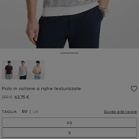
Toggle Drawer
selezionato
Polo in cotone a righe testurizzate
139 €
63,75 €
Prezzo iniziale
Prezzo attuale
EU
TAGLIA
US
Guida alle taglie
XS
S