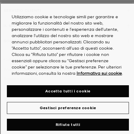
SERVIZIO CLIENTI
Utilizziamo cookie e tecnologie simili per garantire e
migliorare la funzionalità del nostro sito web,
IL MIO ACCOUNT
personalizzare i contenuti e l'esperienza dell'utente,
analizzare l'utilizzo del nostro sito web e mostrare
SOCIETÀ
annunci pubblicitari personalizzati. Cliccando su
“Accetta tutto”, acconsenti all'uso di questi cookie.
Clicca su “Rifiuta tutto” per rifiutare i cookie non
©
2026
Michael Kors
essenziali oppure clicca su “Gestisci preferenze
cookie” per selezionare le tue preferenze. Per ulteriori
Informativa sulla privacy
informazioni, consulta la nostra
Informativa sui cookie
.
Termini e condizioni
Informativa sui cookie
Accetta tutti i cookie
Dichiarazione di accessibilità
Gestisci preferenze cookie
Rifiuta tutti