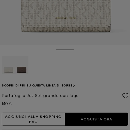
Toggle Drawer
selezionato
SCOPRI DI PIÙ SU QUESTA LINEA DI BORSE
Portafoglio Jet Set grande con logo
140 €
Prezzo attuale
AGGIUNGI ALLA SHOPPING
ACQUISTA ORA
BAG