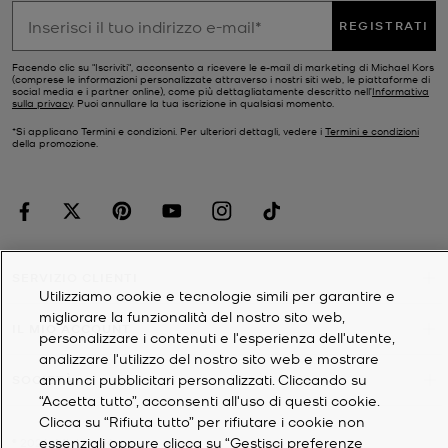
REGISTRATI
Facendo clic su "Iscriviti", acconsento a ricevere le e-mail di marketing di Michael Kors
(comprese le informazioni personalizzate attraverso i nostri siti web, le piattaforme di
social media e i partner online), come più dettagliatamente descritto nell’
Informativa
sulla privacy
. Puoi annullare la tua iscrizione in qualsiasi momento.
*Si applicano Termini e condizioni. Per ulteriori dettagli, vedere i
Termini e condizioni
della promozione.
SERVIZIO CLIENTI
Utilizziamo cookie e tecnologie simili per garantire e
migliorare la funzionalità del nostro sito web,
IL MIO ACCOUNT
personalizzare i contenuti e l'esperienza dell'utente,
analizzare l'utilizzo del nostro sito web e mostrare
annunci pubblicitari personalizzati. Cliccando su
SOCIETÀ
“Accetta tutto”, acconsenti all'uso di questi cookie.
Clicca su “Rifiuta tutto” per rifiutare i cookie non
essenziali oppure clicca su “Gestisci preferenze
©
2026
Michael Kors