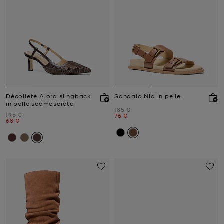
Décolleté Alora slingback
Sandalo Nia in pelle
in pelle scamosciata
Prezzo iniziale
185 €
Prezzo iniziale
195 €
Prezzo attuale
76 €
Prezzo attuale
68 €