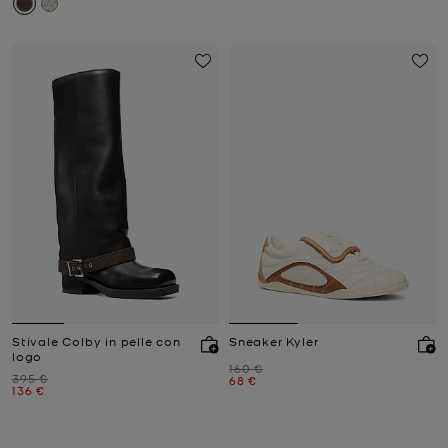
Stivale Colby in pelle con
Sneaker Kyler
logo
Prezzo iniziale
160 €
Prezzo iniziale
395 €
Prezzo attuale
68 €
Prezzo attuale
136 €