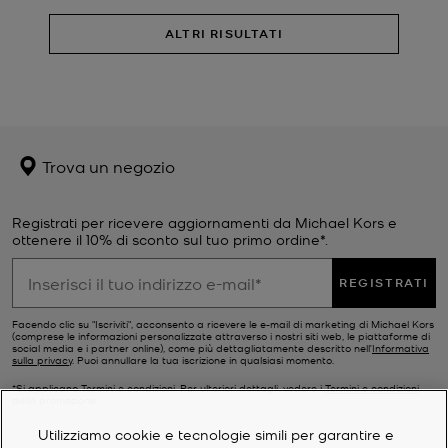
ALTRI RISULTATI
Trova un negozio
Registrati per ricevere aggiornamenti da Michael Kors e
ottenere il 10% di sconto sul tuo primo ordine*.
REGISTRATI
Facendo clic su "Iscriviti", acconsento a ricevere le e-mail di marketing di Michael Kors
(comprese le informazioni personalizzate attraverso i nostri siti web, le piattaforme di
social media e i partner online), come più dettagliatamente descritto nell’
Informativa
sulla privacy
. Puoi annullare la tua iscrizione in qualsiasi momento.
*Si applicano Termini e condizioni. Per ulteriori dettagli, vedere i
Termini e condizioni
della promozione.
Utilizziamo cookie e tecnologie simili per garantire e