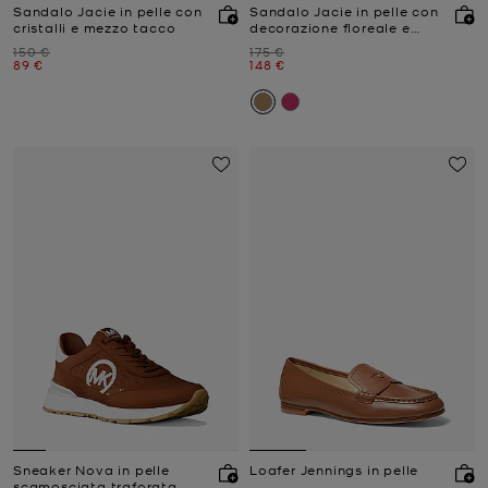
Sandalo Jacie in pelle con
Sandalo Jacie in pelle con
cristalli e mezzo tacco
decorazione floreale e
zeppa
Prezzo iniziale
Prezzo iniziale
150 €
175 €
Prezzo attuale
Prezzo attuale
89 €
148 €
Sneaker Nova in pelle
Loafer Jennings in pelle
scamosciata traforata