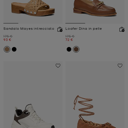
Sandalo Mayes intrecciato
Loafer Dina in pelle
Prezzo iniziale
Prezzo iniziale
175 €
175 €
Prezzo attuale
Prezzo attuale
93 €
72 €