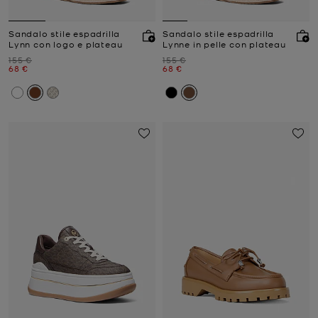
Sandalo stile espadrilla
Sandalo stile espadrilla
Lynn con logo e plateau
Lynne in pelle con plateau
Prezzo iniziale
Prezzo iniziale
155 €
155 €
Prezzo attuale
Prezzo attuale
68 €
68 €