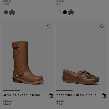
Prezzo iniziale
Prezzo iniziale
140 €
150 €
Prezzo attuale
Prezzo attuale
51 €
127 €
Stivale Cayden in pelle
Mocassino Fallon in pelle
Prezzo iniziale
Prezzo iniziale
350 €
155 €
Prezzo attuale
Prezzo attuale
148 €
131 €