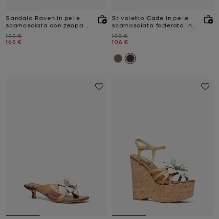
Sandalo Raven in pelle
Stivaletto Cade in pelle
scamosciata con zeppa e
scamosciata foderato in
borchie
pile
Prezzo iniziale
Prezzo iniziale
195 €
195 €
Prezzo attuale
Prezzo attuale
165 €
106 €