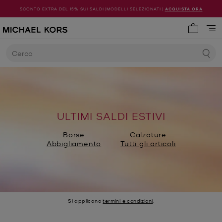
SCONTO EXTRA DEL 15% SUI SALDI |MODELLI SELEZIONATI |
ACQUISTA ORA
0 articol
Cerca
ULTIMI SALDI ESTIVI
Borse
Calzature
Abbigliamento
Tutti gli articoli
Si applicano
termini e condizioni
.