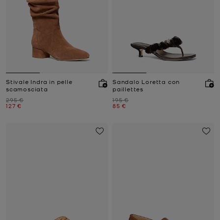
Stivale Indra in pelle
Sandalo Loretta con
scamosciata
paillettes
Prezzo iniziale
Prezzo iniziale
295 €
195 €
Prezzo attuale
Prezzo attuale
127 €
85 €