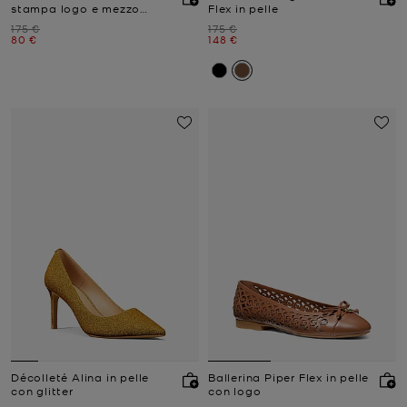
stampa logo e mezzo
Flex in pelle
tacco
Prezzo iniziale
Prezzo iniziale
175 €
175 €
Prezzo attuale
Prezzo attuale
80 €
148 €
Décolleté Alina in pelle
Ballerina Piper Flex in pelle
con glitter
con logo