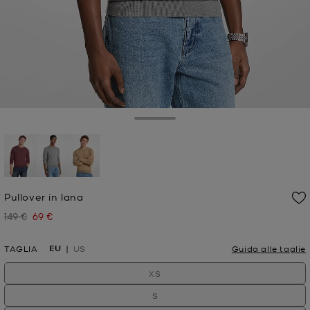
Toggle Drawer
selezionato
Pullover in lana
149 €
69 €
Prezzo iniziale
Prezzo attuale
EU
TAGLIA
US
Guida alle taglie
XS
S