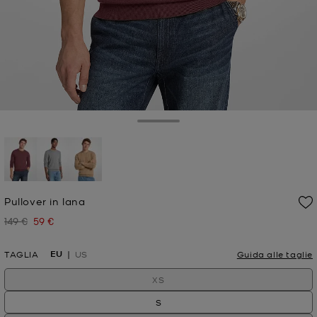
Toggle Drawer
selezionato
Pullover in lana
149 €
59 €
Prezzo iniziale
Prezzo attuale
EU
TAGLIA
US
Guida alle taglie
XS
S