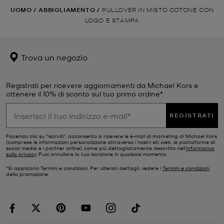
UOMO
/
ABBIGLIAMENTO
/
PULLOVER IN MISTO COTONE CON
LOGO E STAMPA
Trova un negozio
Registrati per ricevere aggiornamenti da Michael Kors e
ottenere il 10% di sconto sul tuo primo ordine*.
REGISTRATI
Facendo clic su "Iscriviti", acconsento a ricevere le e-mail di marketing di Michael Kors
(comprese le informazioni personalizzate attraverso i nostri siti web, le piattaforme di
social media e i partner online), come più dettagliatamente descritto nell’
Informativa
sulla privacy
. Puoi annullare la tua iscrizione in qualsiasi momento.
*Si applicano Termini e condizioni. Per ulteriori dettagli, vedere i
Termini e condizioni
della promozione.