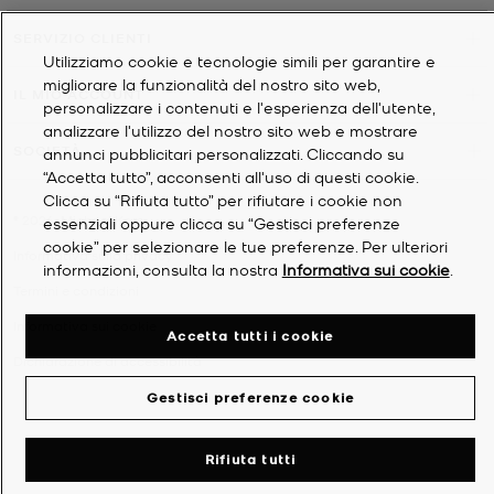
SERVIZIO CLIENTI
Utilizziamo cookie e tecnologie simili per garantire e
migliorare la funzionalità del nostro sito web,
IL MIO ACCOUNT
personalizzare i contenuti e l'esperienza dell'utente,
analizzare l'utilizzo del nostro sito web e mostrare
SOCIETÀ
annunci pubblicitari personalizzati. Cliccando su
“Accetta tutto”, acconsenti all'uso di questi cookie.
Clicca su “Rifiuta tutto” per rifiutare i cookie non
©
2026
Michael Kors
essenziali oppure clicca su “Gestisci preferenze
cookie” per selezionare le tue preferenze. Per ulteriori
Informativa sulla privacy
informazioni, consulta la nostra
Informativa sui cookie
.
Termini e condizioni
Informativa sui cookie
Accetta tutti i cookie
Dichiarazione di accessibilità
Gestisci preferenze cookie
Rifiuta tutti