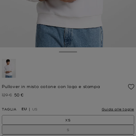
Toggle Drawer
selezionato
Pullover in misto cotone con logo e stampa
129 €
50 €
Prezzo iniziale
Prezzo attuale
EU
TAGLIA
US
Guida alle taglie
XS
S