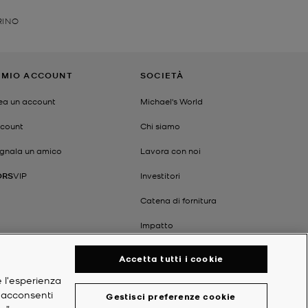
RINO
L MIO ACCOUNT
SOCIETÀ
ea un account
Michael's World
count
Chi siamo
gnala un amico
Lavora con noi
ORS
VIP
Investitori
Catena di fornitura
Impatto
Accetta tutti i cookie
e l'esperienza
, acconsenti
Gestisci preferenze cookie