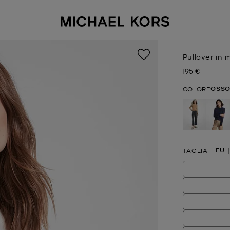
Pullover in 
195 €
Prezzo attual
OSS
COLORE
EU
TAGLIA