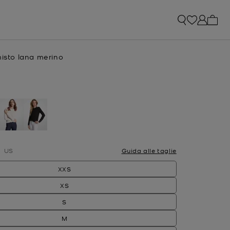
0 arti
misto lana merino
e
O
selezionato
US
Guida alle taglie
XXS
XS
S
M