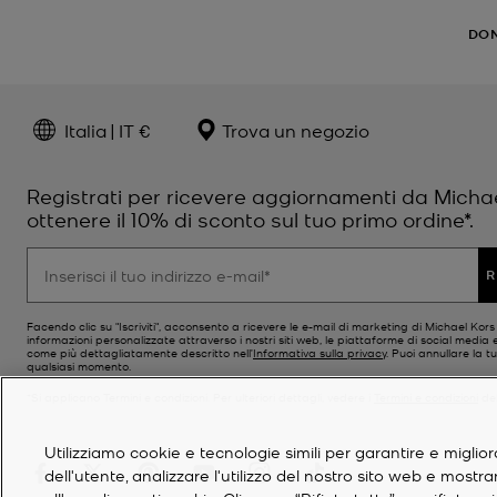
DO
Italia | IT €
Trova un negozio
Registrati per ricevere aggiornamenti da Micha
ottenere il 10% di sconto sul tuo primo ordine*.
R
Facendo clic su "Iscriviti", acconsento a ricevere le e-mail di marketing di Michael Kor
informazioni personalizzate attraverso i nostri siti web, le piattaforme di social media e
come più dettagliatamente descritto nell’
Informativa sulla privacy
. Puoi annullare la tu
qualsiasi momento.
*Si applicano Termini e condizioni. Per ulteriori dettagli, vedere i
Termini e condizioni
del
Utilizziamo cookie e tecnologie simili per garantire e miglior
dell'utente, analizzare l'utilizzo del nostro sito web e mostr