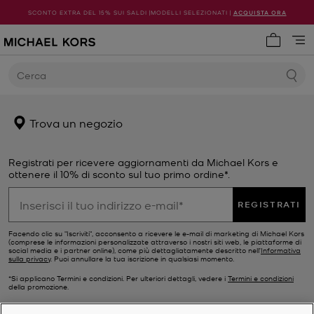
SCONTO EXTRA DEL 15% SUI SALDI |MODELLI SELEZIONATI |
ACQUISTA ORA
0 articol
Cerca
Trova un negozio
Registrati per ricevere aggiornamenti da Michael Kors e
ottenere il 10% di sconto sul tuo primo ordine*.
REGISTRATI
Facendo clic su "Iscriviti", acconsento a ricevere le e-mail di marketing di Michael Kors
(comprese le informazioni personalizzate attraverso i nostri siti web, le piattaforme di
social media e i partner online), come più dettagliatamente descritto nell’
Informativa
sulla privacy
. Puoi annullare la tua iscrizione in qualsiasi momento.
*Si applicano Termini e condizioni. Per ulteriori dettagli, vedere i
Termini e condizioni
della promozione.