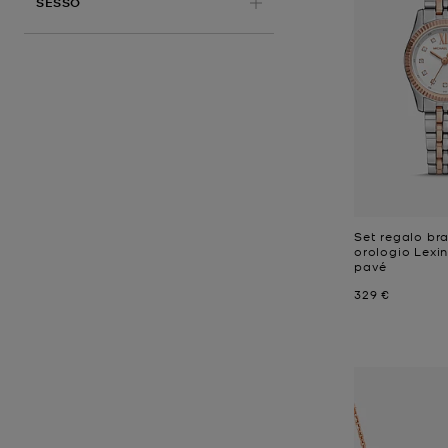
SESSO
Set regalo bra
orologio Lexi
pavé
Prezzo attual
329 €