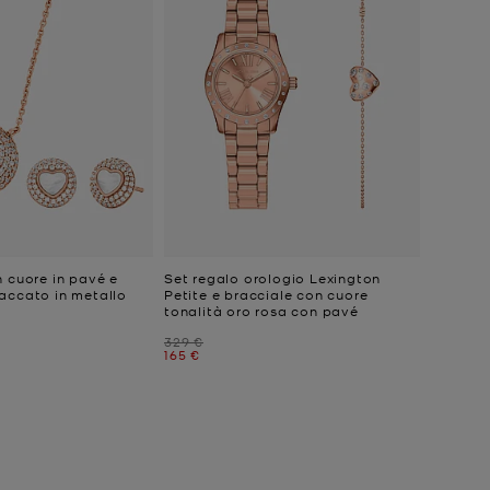
n cuore in pavé e
Set regalo orologio Lexington
accato in metallo
Petite e bracciale con cuore
tonalità oro rosa con pavé
Prezzo iniziale
329 €
e
Prezzo attuale
165 €