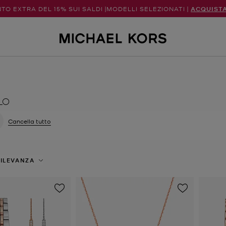
TO EXTRA DEL 15% SUI SALDI |MODELLI SELEZIONATI |
ACQUIST
LO
a filtri Attualmente filtrato per Colore: Oro rosa
Cancella tutto
ILEVANZA