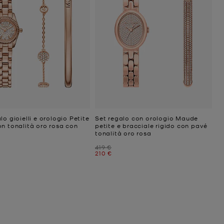
lo gioielli e orologio Petite
Set regalo con orologio Maude
on tonalità oro rosa con
petite e bracciale rigido con pavé
tonalità oro rosa
niziale
Prezzo iniziale
419 €
ttuale
Prezzo attuale
210 €