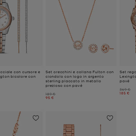
cciale con cursore e
Set orecchini e collana Fulton con
Set rega
ngton bicolore con
ciondolo con logo in argento
Lexingt
sterling placcato in metallo
pavé
prezioso con pavé
e
Prezzo i
369 €
Prezzo a
185 €
Prezzo iniziale
189 €
Prezzo attuale
95 €