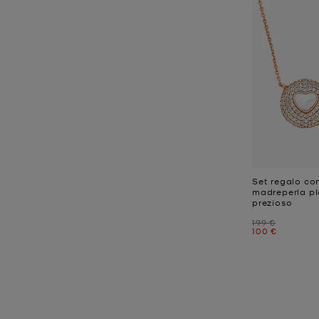
Set regalo co
madreperla pl
prezioso
Prezzo iniziale
199 €
Prezzo attual
100 €