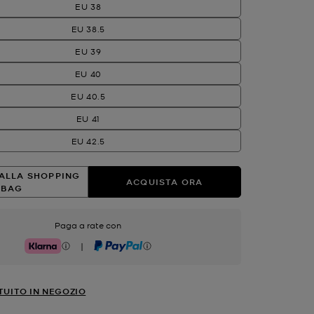
EU 38
EU 38.5
EU 39
EU 40
EU 40.5
EU 41
EU 42.5
ALLA SHOPPING
ACQUISTA ORA
BAG
Paga a rate con
|
Klarna
PayPal
TUITO IN NEGOZIO