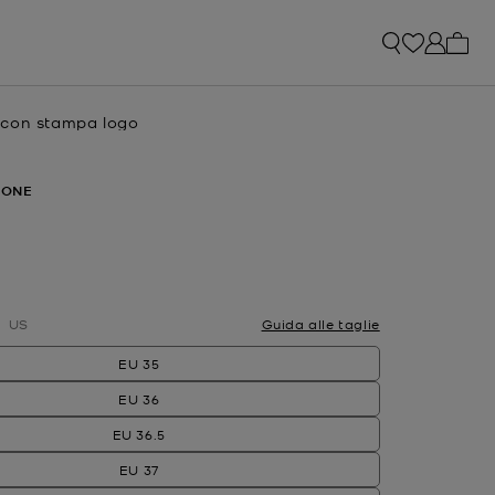
0 arti
con stampa logo
e
RONE
ato
US
Guida alle taglie
EU 35
EU 36
EU 36.5
EU 37