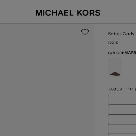
Sabot Cady 
155 €
Prezzo attual
MAR
COLORE
selezion
EU
TAGLIA