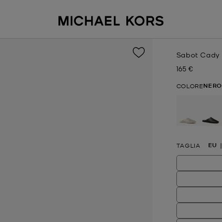
Sabot Cady i
165 €
Prezzo attual
NERO
COLORE
se
EU
TAGLIA