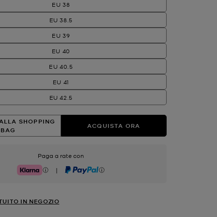
EU 38
EU 38.5
EU 39
EU 40
EU 40.5
EU 41
EU 42.5
ALLA SHOPPING
ACQUISTA ORA
BAG
Paga a rate con
|
Klarna
PayPal
TUITO IN NEGOZIO