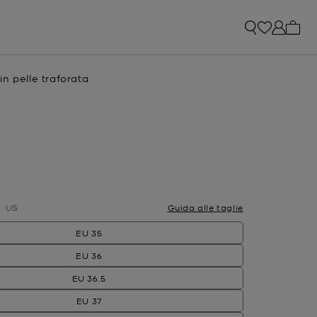
0 arti
n pelle traforata
e
lezionato
US
Guida alle taglie
EU 35
EU 36
EU 36.5
EU 37