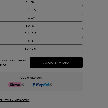
EU 38
EU 38.5
EU 39
EU 40
EU 40.5
EU 41
EU 42.5
ALLA SHOPPING
ACQUISTA ORA
BAG
Paga a rate con
|
Klarna
PayPal
TUITO IN NEGOZIO