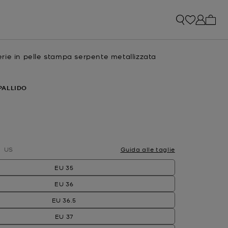
0 arti
ie in pelle stampa serpente metallizzata
e
PALLIDO
ato
US
Guida alle taglie
EU 35
EU 36
EU 36.5
EU 37