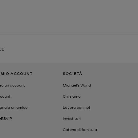
CE
L MIO ACCOUNT
SOCIETÀ
ea un account
Michael's World
count
Chi siamo
gnala un amico
Lavora con noi
ORS
VIP
Investitori
Catena di fornitura