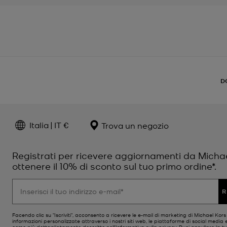
D
Italia | IT €
Trova un negozio
Registrati per ricevere aggiornamenti da Micha
ottenere il 10% di sconto sul tuo primo ordine*.
R
Facendo clic su "Iscriviti", acconsento a ricevere le e-mail di marketing di Michael Kor
informazioni personalizzate attraverso i nostri siti web, le piattaforme di social media e
come più dettagliatamente descritto nell’
Informativa sulla privacy
. Puoi annullare la tu