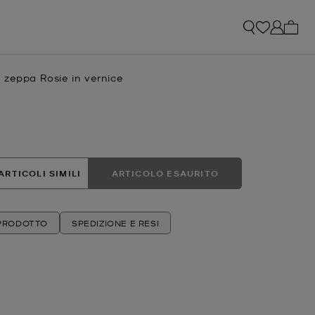
0 arti
 zeppa Rosie in vernice
e
attuale
ARTICOLI SIMILI
ARTICOLO ESAURITO
 PRODOTTO
SPEDIZIONE E RESI