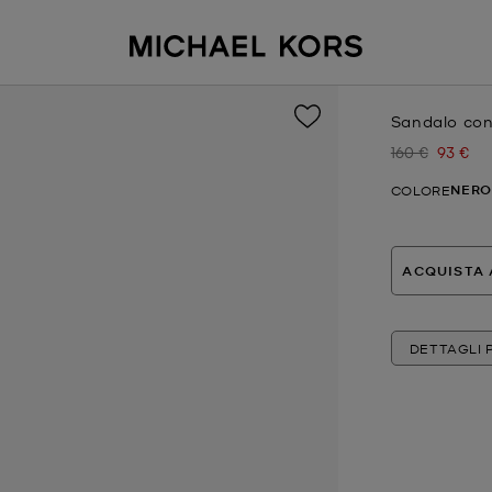
Sandalo con
160 €
93 €
Prezzo inizial
Prezzo 
NERO
COLORE
ACQUISTA 
DETTAGLI