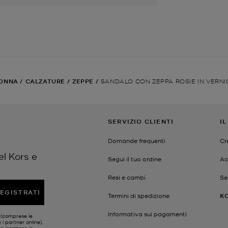
ONNA
/
CALZATURE
/
ZEPPE
/
SANDALO CON ZEPPA ROSIE IN VERNI
SERVIZIO CLIENTI
I
Domande frequenti
Cr
el Kors e
Segui il tuo ordine
Ac
Resi e cambi
Se
EGISTRATI
Termini di spedizione
K
Informativa sui pagamenti
s (comprese le
 i partner online),
a iscrizione in