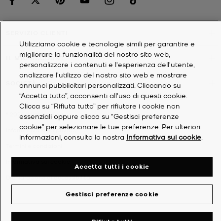
SERVIZIO CLIENTI
Utilizziamo cookie e tecnologie simili per garantire e
migliorare la funzionalità del nostro sito web,
IL MIO ACCOUNT
personalizzare i contenuti e l'esperienza dell'utente,
analizzare l'utilizzo del nostro sito web e mostrare
SOCIETÀ
annunci pubblicitari personalizzati. Cliccando su
“Accetta tutto”, acconsenti all'uso di questi cookie.
Clicca su “Rifiuta tutto” per rifiutare i cookie non
©
2026
Michael Kors
essenziali oppure clicca su “Gestisci preferenze
cookie” per selezionare le tue preferenze. Per ulteriori
Informativa sulla privacy
informazioni, consulta la nostra
Informativa sui cookie
.
Termini e condizioni
Informativa sui cookie
Accetta tutti i cookie
Dichiarazione di accessibilità
Gestisci preferenze cookie