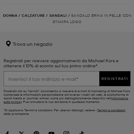
DONNA
/
CALZATURE
/
SANDALI
/
SANDALO ERIKA IN PELLE CON
STAMPA LOGO
Trova un negozio
Registrati per ricevere aggiornamenti da Michael Kors e
ottenere il 10% di sconto sul tuo primo ordine*.
REGISTRATI
Facendo clic su "Iscriviti", acconsento a ricevere le e-mail di marketing di Michael Kors
(comprese le informazioni personalizzate attraverso i nostri siti web, le piattaforme di
social media e i partner online), come più dettagliatamente descritto nell’
Informativa
sulla privacy
. Puoi annullare la tua iscrizione in qualsiasi momento.
*Si applicano Termini e condizioni. Per ulteriori dettagli, vedere i
Termini e condizioni
della promozione.