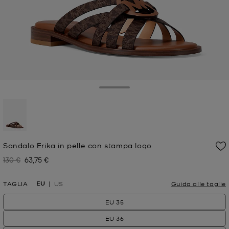
Toggle Drawer
selezionato
Sandalo Erika in pelle con stampa logo
130 €
63,75 €
Prezzo iniziale
Prezzo attuale
EU
TAGLIA
US
Guida alle taglie
EU 35
EU 36