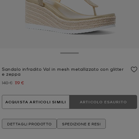
Toggle Drawer
Sandalo infradito Val in mesh metallizzato con glitter
e zeppa
140 €
119 €
Prezzo iniziale
Prezzo attuale
ACQUISTA ARTICOLI SIMILI
ARTICOLO ESAURITO
DETTAGLI PRODOTTO
SPEDIZIONE E RESI