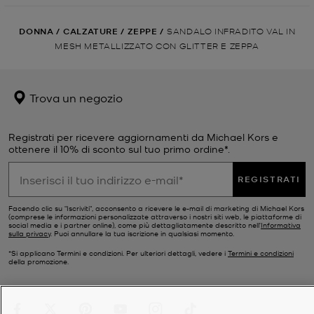
DONNA
/
CALZATURE
/
ZEPPE
/
SANDALO INFRADITO VAL IN
MESH METALLIZZATO CON GLITTER E ZEPPA
Trova un negozio
Registrati per ricevere aggiornamenti da Michael Kors e
ottenere il 10% di sconto sul tuo primo ordine*.
REGISTRATI
Facendo clic su "Iscriviti", acconsento a ricevere le e-mail di marketing di Michael Kors
(comprese le informazioni personalizzate attraverso i nostri siti web, le piattaforme di
social media e i partner online), come più dettagliatamente descritto nell’
Informativa
sulla privacy
. Puoi annullare la tua iscrizione in qualsiasi momento.
*Si applicano Termini e condizioni. Per ulteriori dettagli, vedere i
Termini e condizioni
della promozione.