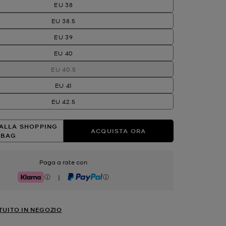
EU 38
EU 38.5
EU 39
EU 40
EU 40.5
EU 41
EU 42.5
ALLA SHOPPING
ACQUISTA ORA
BAG
Paga a rate con
|
Klarna
PayPal
TUITO IN NEGOZIO