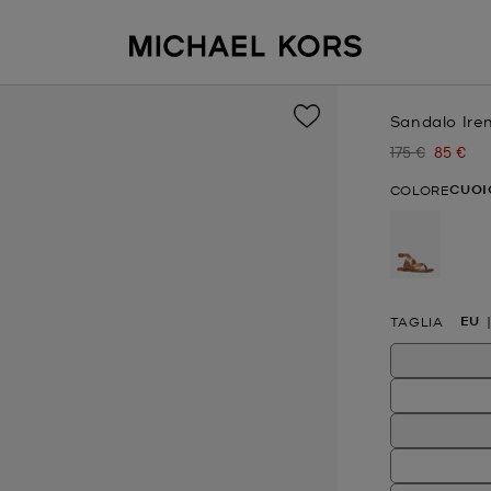
Sandalo Iren
175 €
85 €
Prezzo inizial
Prezzo 
CUOI
COLORE
selezion
EU
TAGLIA