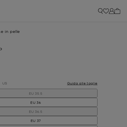
0 arti
e in pelle
e
attuale
O
ato
US
Guida alle taglie
EU 35.5
EU 36
EU 36.5
EU 37