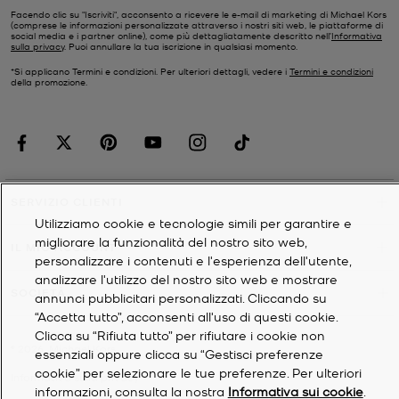
Facendo clic su "Iscriviti", acconsento a ricevere le e-mail di marketing di Michael Kors
(comprese le informazioni personalizzate attraverso i nostri siti web, le piattaforme di
social media e i partner online), come più dettagliatamente descritto nell’
Informativa
sulla privacy
. Puoi annullare la tua iscrizione in qualsiasi momento.
*Si applicano Termini e condizioni. Per ulteriori dettagli, vedere i
Termini e condizioni
della promozione.
SERVIZIO CLIENTI
Utilizziamo cookie e tecnologie simili per garantire e
migliorare la funzionalità del nostro sito web,
IL MIO ACCOUNT
personalizzare i contenuti e l'esperienza dell'utente,
analizzare l'utilizzo del nostro sito web e mostrare
SOCIETÀ
annunci pubblicitari personalizzati. Cliccando su
“Accetta tutto”, acconsenti all'uso di questi cookie.
Clicca su “Rifiuta tutto” per rifiutare i cookie non
©
2026
Michael Kors
essenziali oppure clicca su “Gestisci preferenze
cookie” per selezionare le tue preferenze. Per ulteriori
Informativa sulla privacy
informazioni, consulta la nostra
Informativa sui cookie
.