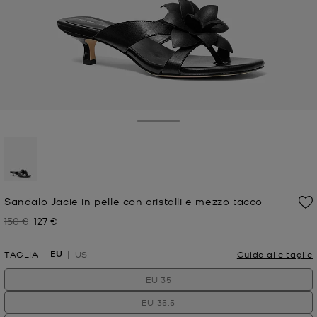
Toggle Drawer
selezionato
Sandalo Jacie in pelle con cristalli e mezzo tacco
150 €
127 €
Prezzo iniziale
Prezzo attuale
EU
TAGLIA
US
Guida alle taglie
EU 35
EU 35.5