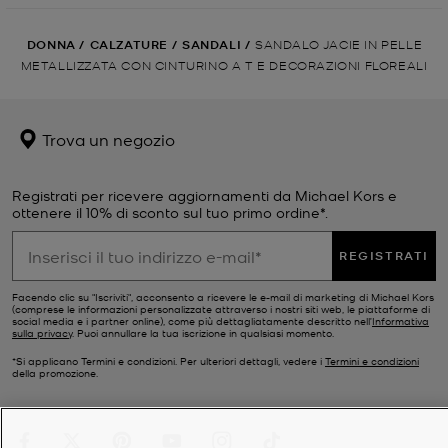
DONNA
/
CALZATURE
/
SANDALI
/
SANDALO JACIE IN PELLE
METALLIZZATA CON CINTURINO A T E DECORAZIONI FLOREALI
Trova un negozio
Registrati per ricevere aggiornamenti da Michael Kors e
ottenere il 10% di sconto sul tuo primo ordine*.
REGISTRATI
Facendo clic su "Iscriviti", acconsento a ricevere le e-mail di marketing di Michael Kors
(comprese le informazioni personalizzate attraverso i nostri siti web, le piattaforme di
social media e i partner online), come più dettagliatamente descritto nell’
Informativa
sulla privacy
. Puoi annullare la tua iscrizione in qualsiasi momento.
*Si applicano Termini e condizioni. Per ulteriori dettagli, vedere i
Termini e condizioni
della promozione.