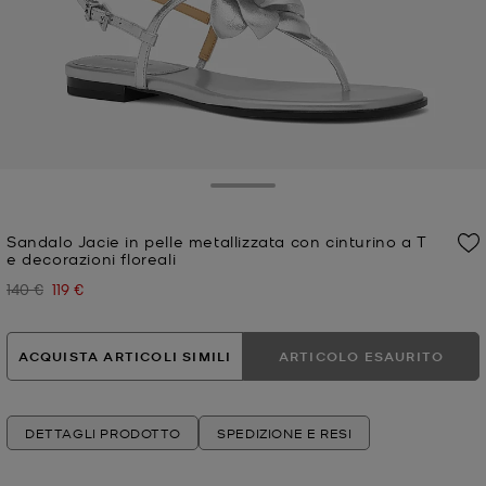
Toggle Drawer
Sandalo Jacie in pelle metallizzata con cinturino a T
e decorazioni floreali
140 €
119 €
Prezzo iniziale
Prezzo attuale
ACQUISTA ARTICOLI SIMILI
ARTICOLO ESAURITO
DETTAGLI PRODOTTO
SPEDIZIONE E RESI