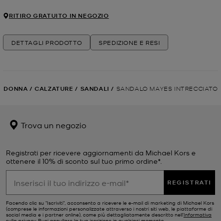
RITIRO GRATUITO IN NEGOZIO
DETTAGLI PRODOTTO
SPEDIZIONE E RESI
DONNA
/
CALZATURE
/
SANDALI
/
SANDALO MAYES INTRECCIATO
Trova un negozio
Registrati per ricevere aggiornamenti da Michael Kors e
ottenere il 10% di sconto sul tuo primo ordine*.
REGISTRATI
Facendo clic su "Iscriviti", acconsento a ricevere le e-mail di marketing di Michael Kors
(comprese le informazioni personalizzate attraverso i nostri siti web, le piattaforme di
social media e i partner online), come più dettagliatamente descritto nell’
Informativa
sulla privacy
. Puoi annullare la tua iscrizione in qualsiasi momento.