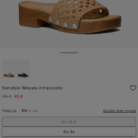
Toggle Drawer
selezionato
Sandalo Mayes intrecciato
175 €
93 €
Prezzo iniziale
Prezzo attuale
EU
TAGLIA
US
Guida alle taglie
EU 35.5
EU 36