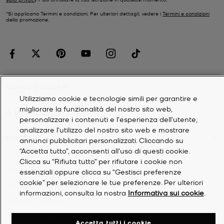
*Si applicano Termini e condizioni. Per ulteriori dettagli, vedere i
Termini e condizioni
della promozione.
SERVIZIO CLIENTI
Utilizziamo cookie e tecnologie simili per garantire e
migliorare la funzionalità del nostro sito web,
IL MIO ACCOUNT
personalizzare i contenuti e l'esperienza dell'utente,
analizzare l'utilizzo del nostro sito web e mostrare
SOCIETÀ
annunci pubblicitari personalizzati. Cliccando su
“Accetta tutto”, acconsenti all'uso di questi cookie.
Clicca su “Rifiuta tutto” per rifiutare i cookie non
©
2026
Michael Kors
essenziali oppure clicca su “Gestisci preferenze
cookie” per selezionare le tue preferenze. Per ulteriori
Informativa sulla privacy
informazioni, consulta la nostra
Informativa sui cookie
.
Termini e condizioni
Informativa sui cookie
Accetta tutti i cookie