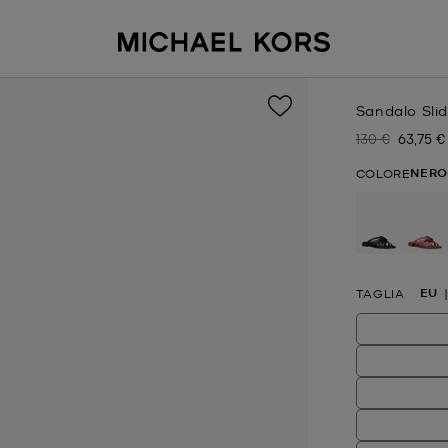
Sandalo Slid
130 €
63,75 €
Prezzo inizial
Prezzo 
NERO
COLORE
selezion
EU
TAGLIA