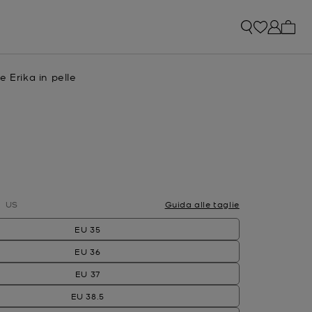
0 arti
e Erika in pelle
e
attuale
ato
US
Guida alle taglie
EU 35
EU 36
EU 37
EU 38.5