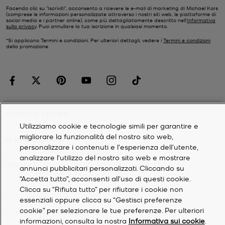
Facendo clic su "Iscriviti", acconsento a ricevere le e-mail di marketing di Michael Kors
(comprese le informazioni personalizzate attraverso i nostri siti web, le piattaforme di
social media e i partner online), come più dettagliatamente descritto nell’
Informativa
sulla privacy
. Puoi annullare la tua iscrizione in qualsiasi momento.
*Si applicano Termini e condizioni. Per ulteriori dettagli, vedere i
Termini e condizioni
della promozione.
SERVIZIO CLIENTI
Utilizziamo cookie e tecnologie simili per garantire e
migliorare la funzionalità del nostro sito web,
IL MIO ACCOUNT
personalizzare i contenuti e l'esperienza dell'utente,
analizzare l'utilizzo del nostro sito web e mostrare
SOCIETÀ
annunci pubblicitari personalizzati. Cliccando su
“Accetta tutto”, acconsenti all'uso di questi cookie.
Clicca su “Rifiuta tutto” per rifiutare i cookie non
©
2026
Michael Kors
essenziali oppure clicca su “Gestisci preferenze
cookie” per selezionare le tue preferenze. Per ulteriori
Informativa sulla privacy
informazioni, consulta la nostra
Informativa sui cookie
.