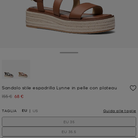
Toggle Drawer
selezionato
Sandalo stile espadrilla Lynne in pelle con plateau
155 €
68 €
Prezzo iniziale
Prezzo attuale
EU
TAGLIA
US
Guida alle taglie
EU 35
EU 35.5