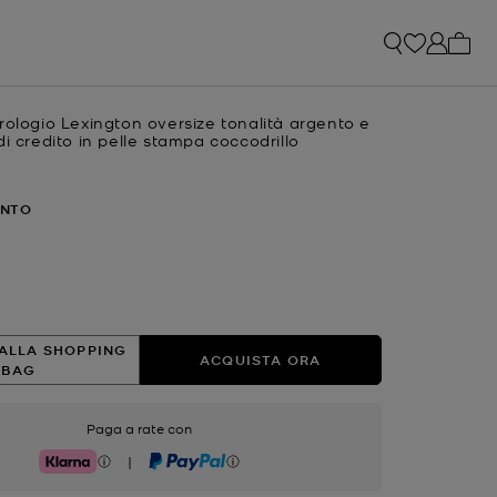
0 arti
rologio Lexington oversize tonalità argento e
di credito in pelle stampa coccodrillo
e
ENTO
ato
ALLA SHOPPING
ACQUISTA ORA
BAG
Paga a rate con
|
Klarna
PayPal