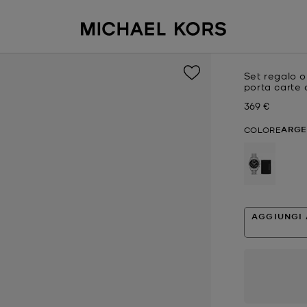
Set regalo o
porta carte 
369 €
Prezzo attual
ARG
COLORE
selezion
AGGIUNGI 