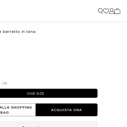
0 arti
e berretto in lana
e
attuale
ato
US
ONE SIZE
ALLA SHOPPING
ACQUISTA ORA
BAG