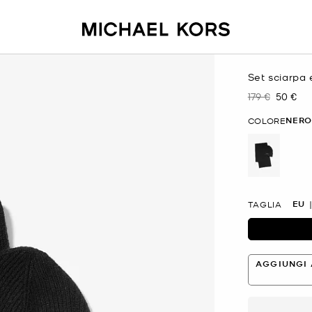
Set sciarpa 
179 €
50 €
Prezzo inizial
Prezzo 
NERO
COLORE
selezion
EU
TAGLIA
AGGIUNGI 