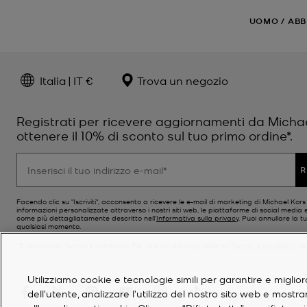
UOMO
/
ABB
Italia | IT €
Trova un negozio
Registrati per ricevere aggiornamenti da Micha
ottenere il 10% di sconto sul tuo primo ordine*.
R
Facendo clic su "Iscriviti", acconsento a ricevere le e-mail di marketing di Michael Kor
informazioni personalizzate attraverso i nostri siti web, le piattaforme di social media e
come più dettagliatamente descritto nell’
Informativa sulla privacy
. Puoi annullare la tu
qualsiasi momento.
*Si applicano Termini e condizioni. Per ulteriori dettagli, vedere i
Termini e condizioni
del
Utilizziamo cookie e tecnologie simili per garantire e miglior
dell'utente, analizzare l'utilizzo del nostro sito web e mostr