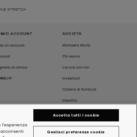
ONE STRETCH
L MIO ACCOUNT
SOCIETÀ
ea un account
Michael's World
count
Chi siamo
gnala un amico
Lavora con noi
ORS
VIP
Investitori
Catena di fornitura
Impatto
Accetta tutti i cookie
e l'esperienza
, acconsenti
Gestisci preferenze cookie