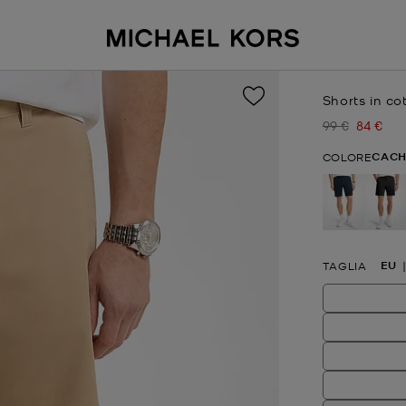
Shorts in co
99 €
84 €
Prezzo inizial
Prezzo 
CACH
COLORE
EU
TAGLIA