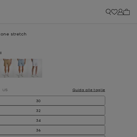
0 arti
tone stretch
e
attuale
I
selezionato
US
Guida alle taglie
30
32
34
36