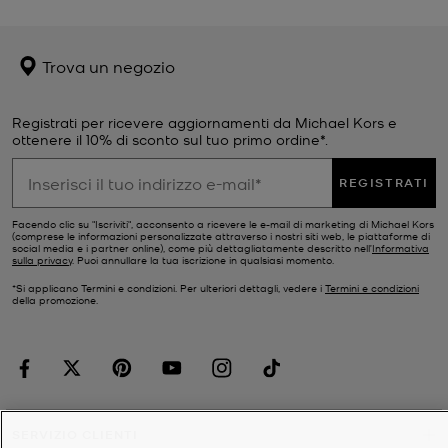
Trova un negozio
Registrati per ricevere aggiornamenti da Michael Kors e
ottenere il 10% di sconto sul tuo primo ordine*.
REGISTRATI
Facendo clic su "Iscriviti", acconsento a ricevere le e-mail di marketing di Michael Kors
(comprese le informazioni personalizzate attraverso i nostri siti web, le piattaforme di
social media e i partner online), come più dettagliatamente descritto nell’
Informativa
sulla privacy
. Puoi annullare la tua iscrizione in qualsiasi momento.
*Si applicano Termini e condizioni. Per ulteriori dettagli, vedere i
Termini e condizioni
della promozione.
SERVIZIO CLIENTI