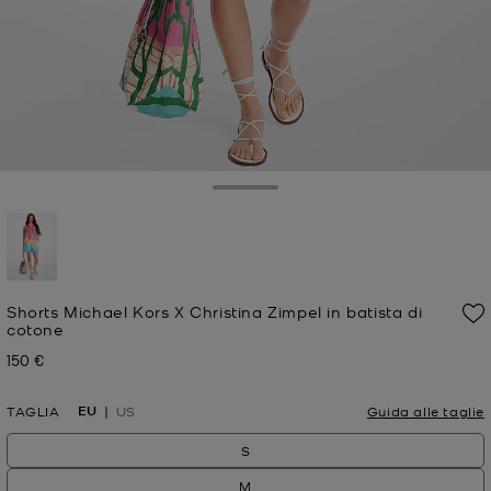
Toggle Drawer
selezionato
Shorts Michael Kors X Christina Zimpel in batista di
cotone
150 €
Prezzo attuale
EU
TAGLIA
US
Guida alle taglie
S
M