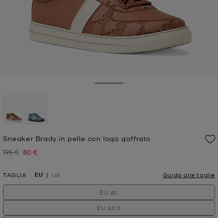
Toggle Drawer
selezionato
Sneaker Brady in pelle con logo goffrato
195 €
80 €
Prezzo iniziale
Prezzo attuale
EU
TAGLIA
US
Guida alle taglie
EU 40
EU 40.5