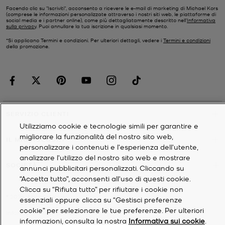
Facendo clic su "Iscriviti", acconsento a ricevere le e-mail di marketing di Michael Kors
(comprese le informazioni personalizzate attraverso i nostri siti web, le piattaforme di
social media e i partner online), come più dettagliatamente descritto nell’
Informativa
sulla privacy
. Puoi annullare la tua iscrizione in qualsiasi momento.
*Si applicano Termini e condizioni. Per ulteriori dettagli, vedere i
Termini e condizioni
della promozione.
SERVIZIO CLIENTI
Utilizziamo cookie e tecnologie simili per garantire e
migliorare la funzionalità del nostro sito web,
IL MIO ACCOUNT
personalizzare i contenuti e l'esperienza dell'utente,
analizzare l'utilizzo del nostro sito web e mostrare
SOCIETÀ
annunci pubblicitari personalizzati. Cliccando su
“Accetta tutto”, acconsenti all'uso di questi cookie.
Clicca su “Rifiuta tutto” per rifiutare i cookie non
©
2026
Michael Kors
essenziali oppure clicca su “Gestisci preferenze
cookie” per selezionare le tue preferenze. Per ulteriori
Informativa sulla privacy
informazioni, consulta la nostra
Informativa sui cookie
.