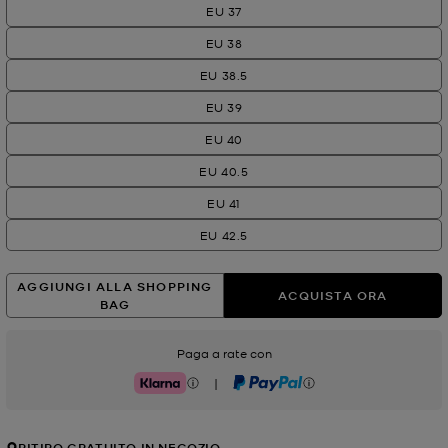
EU 37
EU 38
EU 38.5
EU 39
EU 40
EU 40.5
EU 41
EU 42.5
AGGIUNGI ALLA SHOPPING
ACQUISTA ORA
BAG
Paga a rate con
|
Klarna
PayPal
RITIRO GRATUITO IN NEGOZIO