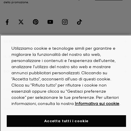
della promozione.
SERVIZIO CLIENTI
Utilizziamo cookie e tecnologie simili per garantire e
migliorare la funzionalità del nostro sito web,
IL MIO ACCOUNT
personalizzare i contenuti e l'esperienza dell'utente,
analizzare l'utilizzo del nostro sito web e mostrare
SOCIETÀ
annunci pubblicitari personalizzati. Cliccando su
“Accetta tutto”, acconsenti all'uso di questi cookie.
Clicca su “Rifiuta tutto” per rifiutare i cookie non
©
2026
Michael Kors
essenziali oppure clicca su “Gestisci preferenze
cookie” per selezionare le tue preferenze. Per ulteriori
Informativa sulla privacy
informazioni, consulta la nostra
Informativa sui cookie
.
Termini e condizioni
Informativa sui cookie
Accetta tutti i cookie
Dichiarazione di accessibilità