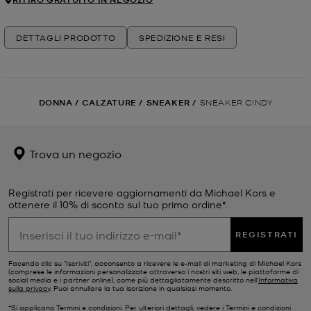
DETTAGLI PRODOTTO
SPEDIZIONE E RESI
DONNA
/
CALZATURE
/
SNEAKER
/
SNEAKER CINDY
Trova un negozio
Registrati per ricevere aggiornamenti da Michael Kors e
ottenere il 10% di sconto sul tuo primo ordine*.
REGISTRATI
Facendo clic su "Iscriviti", acconsento a ricevere le e-mail di marketing di Michael Kors
(comprese le informazioni personalizzate attraverso i nostri siti web, le piattaforme di
social media e i partner online), come più dettagliatamente descritto nell’
Informativa
sulla privacy
. Puoi annullare la tua iscrizione in qualsiasi momento.
*Si applicano Termini e condizioni. Per ulteriori dettagli, vedere i
Termini e condizioni