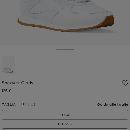
Toggle Drawer
selezionato
Sneaker Cindy
125 €
Prezzo attuale
EU
TAGLIA
US
Guida alle taglie
EU 36
EU 36.5