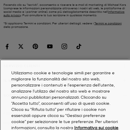
Facendo clic su "Iscriviti", acconsento a ricevere le e-mail di marketing di Michael Kors
(comprese le informazioni personalizzate attraverso i nostri siti web, le piattaforme di
social media e i partner online), come più dettagliatamente descritto nell’
Informativa
sulla privacy
. Puoi annullare la tua iscrizione in qualsiasi momento.
*Si applicano Termini e condizioni. Per ulteriori dettagli, vedere i
Termini e condizioni
della promozione.
SERVIZIO CLIENTI
Utilizziamo cookie e tecnologie simili per garantire e
migliorare la funzionalità del nostro sito web,
IL MIO ACCOUNT
personalizzare i contenuti e l'esperienza dell'utente,
analizzare l'utilizzo del nostro sito web e mostrare
SOCIETÀ
annunci pubblicitari personalizzati. Cliccando su
“Accetta tutto”, acconsenti all'uso di questi cookie.
Clicca su “Rifiuta tutto” per rifiutare i cookie non
©
2026
Michael Kors
essenziali oppure clicca su “Gestisci preferenze
cookie” per selezionare le tue preferenze. Per ulteriori
Informativa sulla privacy
informazioni, consulta la nostra
Informativa sui cookie
.