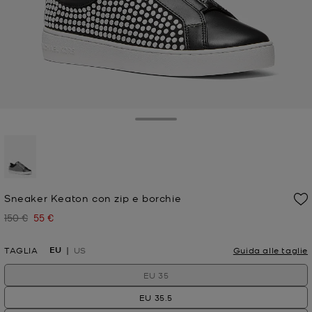
Toggle Drawer
selezionato
Sneaker Keaton con zip e borchie
150 €
55 €
Prezzo iniziale
Prezzo attuale
EU
TAGLIA
US
Guida alle taglie
EU 35
EU 35.5