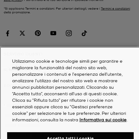
*Si applicano Termini e condizioni. Per ulteriori dettagli, vedere i
Termini e condizioni
della promozione.
SERVIZIO CLIENTI
Utilizziamo cookie e tecnologie simili per garantire e
migliorare la funzionalità del nostro sito web,
IL MIO ACCOUNT
personalizzare i contenuti e l'esperienza dell'utente,
analizzare l'utilizzo del nostro sito web e mostrare
SOCIETÀ
annunci pubblicitari personalizzati. Cliccando su
“Accetta tutto”, acconsenti all'uso di questi cookie.
Clicca su “Rifiuta tutto” per rifiutare i cookie non
©
2026
Michael Kors
essenziali oppure clicca su “Gestisci preferenze
cookie” per selezionare le tue preferenze. Per ulteriori
Informativa sulla privacy
informazioni, consulta la nostra
Informativa sui cookie
.
Termini e condizioni
Informativa sui cookie
Accetta tutti i cookie