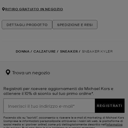
RITIRO GRATUITO IN NEGOZIO
DETTAGLI PRODOTTO
SPEDIZIONE E RESI
DONNA
/
CALZATURE
/
SNEAKER
/
SNEAKER KYLER
Trova un negozio
Registrati per ricevere aggiornamenti da Michael Kors e
ottenere il 10% di sconto sul tuo primo ordine*.
REGISTRATI
Facendo clic su "Iscriviti", acconsento a ricevere le e-mail di marketing di Michael Kors
(comprese le informazioni personalizzate attraverso i nostri siti web, le piattaforme di
social media e i partner online), come più dettagliatamente descritto nell’
Informativa
sulla privacy
. Puoi annullare la tua iscrizione in qualsiasi momento.