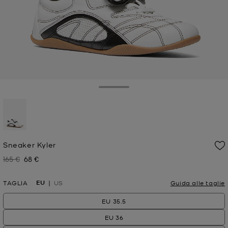
Toggle Drawer
selezionato
Sneaker Kyler
165 €
68 €
Prezzo iniziale
Prezzo attuale
EU
TAGLIA
US
Guida alle taglie
EU 35.5
EU 36