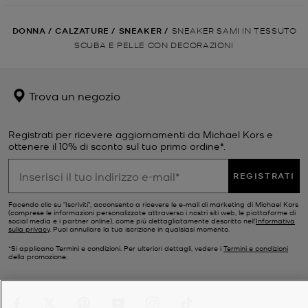
DONNA
/
CALZATURE
/
SNEAKER
/
SNEAKER SAMI IN TESSUTO
SCUBA E PELLE CON DECORAZIONI
Trova un negozio
Registrati per ricevere aggiornamenti da Michael Kors e
ottenere il 10% di sconto sul tuo primo ordine*.
REGISTRATI
Facendo clic su "Iscriviti", acconsento a ricevere le e-mail di marketing di Michael Kors
(comprese le informazioni personalizzate attraverso i nostri siti web, le piattaforme di
social media e i partner online), come più dettagliatamente descritto nell’
Informativa
sulla privacy
. Puoi annullare la tua iscrizione in qualsiasi momento.
*Si applicano Termini e condizioni. Per ulteriori dettagli, vedere i
Termini e condizioni
della promozione.