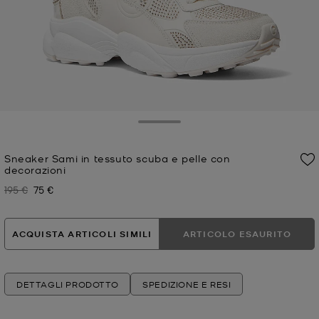
Toggle Drawer
Sneaker Sami in tessuto scuba e pelle con
decorazioni
195 €
75 €
Prezzo iniziale
Prezzo attuale
ACQUISTA ARTICOLI SIMILI
ARTICOLO ESAURITO
DETTAGLI PRODOTTO
SPEDIZIONE E RESI