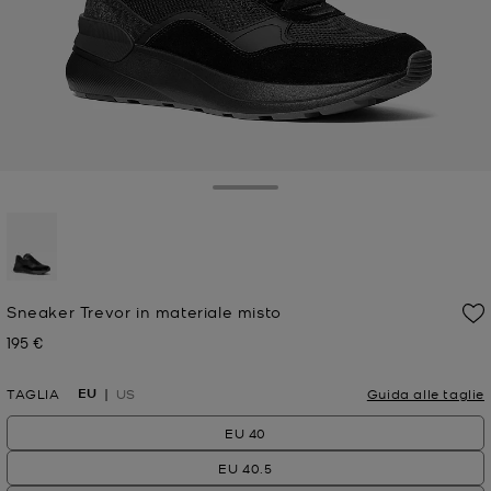
Toggle Drawer
selezionato
Sneaker Trevor in materiale misto
195 €
Prezzo attuale
EU
TAGLIA
US
Guida alle taglie
EU 40
EU 40.5