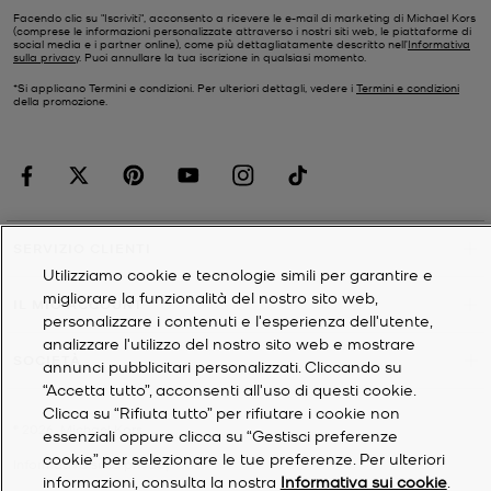
Facendo clic su "Iscriviti", acconsento a ricevere le e-mail di marketing di Michael Kors
(comprese le informazioni personalizzate attraverso i nostri siti web, le piattaforme di
social media e i partner online), come più dettagliatamente descritto nell’
Informativa
sulla privacy
. Puoi annullare la tua iscrizione in qualsiasi momento.
*Si applicano Termini e condizioni. Per ulteriori dettagli, vedere i
Termini e condizioni
della promozione.
SERVIZIO CLIENTI
Utilizziamo cookie e tecnologie simili per garantire e
migliorare la funzionalità del nostro sito web,
IL MIO ACCOUNT
personalizzare i contenuti e l'esperienza dell'utente,
analizzare l'utilizzo del nostro sito web e mostrare
SOCIETÀ
annunci pubblicitari personalizzati. Cliccando su
“Accetta tutto”, acconsenti all'uso di questi cookie.
Clicca su “Rifiuta tutto” per rifiutare i cookie non
©
2026
Michael Kors
essenziali oppure clicca su “Gestisci preferenze
cookie” per selezionare le tue preferenze. Per ulteriori
Informativa sulla privacy
informazioni, consulta la nostra
Informativa sui cookie
.