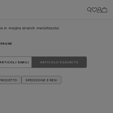
0 arti
is in maglia stretch metallizzata
e
attuale
MPAGNE
ARTICOLI SIMILI
ARTICOLO ESAURITO
 PRODOTTO
SPEDIZIONE E RESI