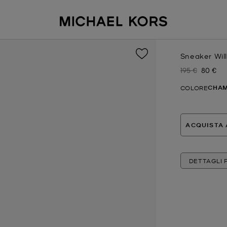
Sneaker Will
195 €
80 €
Prezzo inizial
Prezzo 
CHA
COLORE
ACQUISTA 
DETTAGLI