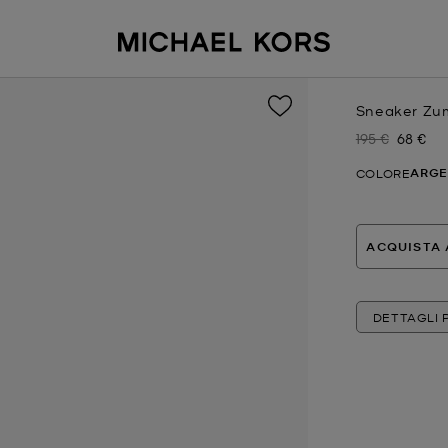
Sneaker Zuma
195 €
68 €
Prezzo inizial
Prezzo 
ARG
COLORE
ACQUISTA 
DETTAGLI