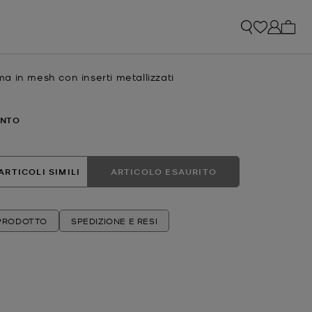
0 arti
 in mesh con inserti metallizzati
e
attuale
ENTO
ARTICOLI SIMILI
ARTICOLO ESAURITO
 PRODOTTO
SPEDIZIONE E RESI