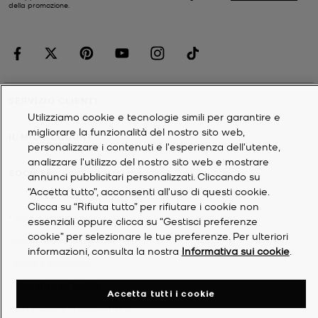
della promozione.
SERVIZIO CLIENTI
Utilizziamo cookie e tecnologie simili per garantire e
migliorare la funzionalità del nostro sito web,
IL MIO ACCOUNT
personalizzare i contenuti e l'esperienza dell'utente,
analizzare l'utilizzo del nostro sito web e mostrare
SOCIETÀ
annunci pubblicitari personalizzati. Cliccando su
“Accetta tutto”, acconsenti all'uso di questi cookie.
Clicca su “Rifiuta tutto” per rifiutare i cookie non
©
2026
Michael Kors
essenziali oppure clicca su “Gestisci preferenze
cookie” per selezionare le tue preferenze. Per ulteriori
Informativa sulla privacy
informazioni, consulta la nostra
Informativa sui cookie
.
Termini e condizioni
Informativa sui cookie
Accetta tutti i cookie
Dichiarazione di accessibilità