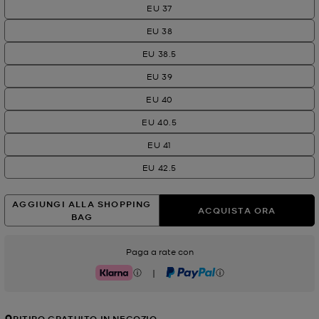
EU 37
EU 38
EU 38.5
EU 39
EU 40
EU 40.5
EU 41
EU 42.5
AGGIUNGI ALLA SHOPPING
ACQUISTA ORA
BAG
Paga a rate con
|
Klarna
PayPal
RITIRO GRATUITO IN NEGOZIO