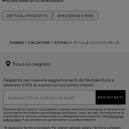
DETTAGLI PRODOTTO
SPEDIZIONE E RESI
DONNA
/
CALZATURE
/
STIVALI
/
STIVALE DAWN IN PELLE
Trova un negozio
Registrati per ricevere aggiornamenti da Michael Kors e
ottenere il 10% di sconto sul tuo primo ordine*.
REGISTRATI
Facendo clic su "Iscriviti", acconsento a ricevere le e-mail di marketing di Michael Kors
(comprese le informazioni personalizzate attraverso i nostri siti web, le piattaforme di
social media e i partner online), come più dettagliatamente descritto nell’
Informativa
sulla privacy
. Puoi annullare la tua iscrizione in qualsiasi momento.
*Si applicano Termini e condizioni. Per ulteriori dettagli, vedere i
Termini e condizioni