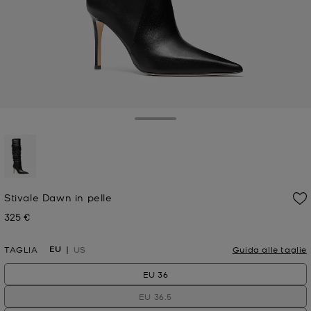
Toggle Drawer
selezionato
Stivale Dawn in pelle
325 €
Prezzo attuale
EU
TAGLIA
US
Guida alle taglie
EU 36
EU 36.5