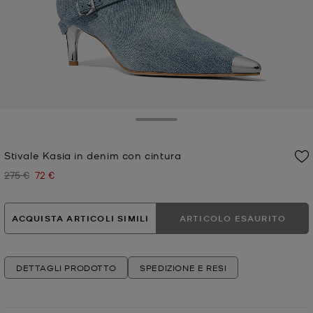
Toggle Drawer
Stivale Kasia in denim con cintura
275 €
72 €
Prezzo iniziale
Prezzo attuale
ACQUISTA ARTICOLI SIMILI
ARTICOLO ESAURITO
DETTAGLI PRODOTTO
SPEDIZIONE E RESI