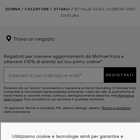
DONNA
/
CALZATURE
/
STIVALI
/
STIVALE KASIA IN DENIM CON
CINTURA
Trova un negozio
Registrati per ricevere aggiornamenti da Michael Kors e
ottenere il 10% di sconto sul tuo primo ordine*.
REGISTRATI
Facendo clic su "Iscriviti", acconsento a ricevere le e-mail di marketing di Michael Kors
(comprese le informazioni personalizzate attraverso i nostri siti web, le piattaforme di
social media e i partner online), come più dettagliatamente descritto nell’
Informativa
sulla privacy
. Puoi annullare la tua iscrizione in qualsiasi momento.
*Si applicano Termini e condizioni. Per ulteriori dettagli, vedere i
Termini e condizioni
della promozione.
Utilizziamo cookie e tecnologie simili per garantire e