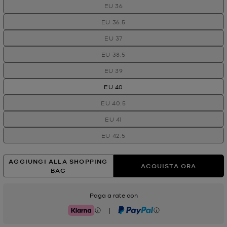
EU 36
EU 36.5
EU 37
EU 38.5
EU 39
EU 40
EU 40.5
EU 41
EU 42.5
AGGIUNGI ALLA SHOPPING
ACQUISTA ORA
BAG
Paga a rate con
|
Klarna
PayPal