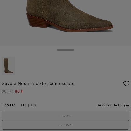
Toggle Drawer
selezionato
Stivale Nash in pelle scamosciata
295 €
89 €
Prezzo iniziale
Prezzo attuale
EU
TAGLIA
US
Guida alle taglie
EU 35
EU 35.5