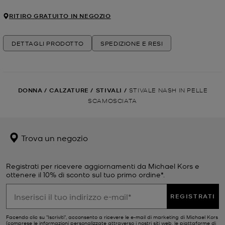
RITIRO GRATUITO IN NEGOZIO
DETTAGLI PRODOTTO
SPEDIZIONE E RESI
DONNA
/
CALZATURE
/
STIVALI
/
STIVALE NASH IN PELLE
SCAMOSCIATA
Trova un negozio
Registrati per ricevere aggiornamenti da Michael Kors e
ottenere il 10% di sconto sul tuo primo ordine*.
REGISTRATI
Facendo clic su "Iscriviti", acconsento a ricevere le e-mail di marketing di Michael Kors
(comprese le informazioni personalizzate attraverso i nostri siti web, le piattaforme di