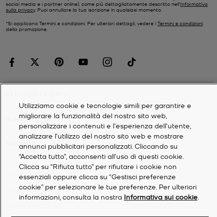
social media e i partner online), come più dettagliatamente descritto nell’
Informativa
sulla privacy
. Puoi annullare la tua iscrizione in qualsiasi momento.
*Si applicano Termini e condizioni. Per ulteriori dettagli, vedere i
Termini e condizioni
della promozione.
SERVIZIO CLIENTI
Utilizziamo cookie e tecnologie simili per garantire e
migliorare la funzionalità del nostro sito web,
IL MIO ACCOUNT
personalizzare i contenuti e l'esperienza dell'utente,
analizzare l'utilizzo del nostro sito web e mostrare
SOCIETÀ
annunci pubblicitari personalizzati. Cliccando su
“Accetta tutto”, acconsenti all'uso di questi cookie.
Clicca su “Rifiuta tutto” per rifiutare i cookie non
©
2026
Michael Kors
essenziali oppure clicca su “Gestisci preferenze
cookie” per selezionare le tue preferenze. Per ulteriori
Informativa sulla privacy
informazioni, consulta la nostra
Informativa sui cookie
.
Termini e condizioni