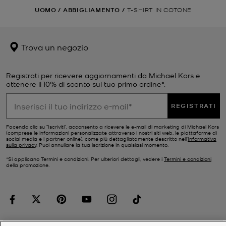
UOMO
/
ABBIGLIAMENTO
/
T-SHIRT IN COTONE
Trova un negozio
Registrati per ricevere aggiornamenti da Michael Kors e
ottenere il 10% di sconto sul tuo primo ordine*.
REGISTRATI
Facendo clic su "Iscriviti", acconsento a ricevere le e-mail di marketing di Michael Kors
(comprese le informazioni personalizzate attraverso i nostri siti web, le piattaforme di
social media e i partner online), come più dettagliatamente descritto nell’
Informativa
sulla privacy
. Puoi annullare la tua iscrizione in qualsiasi momento.
*Si applicano Termini e condizioni. Per ulteriori dettagli, vedere i
Termini e condizioni
della promozione.