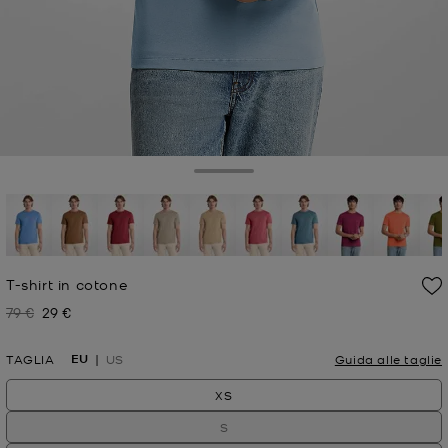
Toggle Drawer
T-shirt in cotone
79 €
29 €
Prezzo iniziale
Prezzo attuale
EU
TAGLIA
US
Guida alle taglie
XS
S