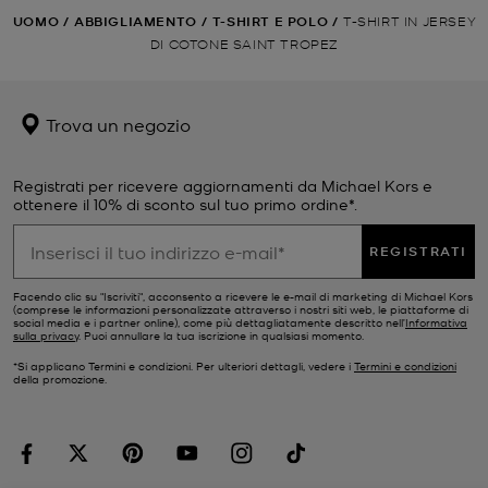
UOMO
/
ABBIGLIAMENTO
/
T-SHIRT E POLO
/
T-SHIRT IN JERSEY
DI COTONE SAINT TROPEZ
Trova un negozio
Registrati per ricevere aggiornamenti da Michael Kors e
ottenere il 10% di sconto sul tuo primo ordine*.
REGISTRATI
Facendo clic su "Iscriviti", acconsento a ricevere le e-mail di marketing di Michael Kors
(comprese le informazioni personalizzate attraverso i nostri siti web, le piattaforme di
social media e i partner online), come più dettagliatamente descritto nell’
Informativa
sulla privacy
. Puoi annullare la tua iscrizione in qualsiasi momento.
*Si applicano Termini e condizioni. Per ulteriori dettagli, vedere i
Termini e condizioni
della promozione.