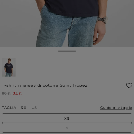
Toggle Drawer
selezionato
T-shirt in jersey di cotone Saint Tropez
89 €
34 €
Prezzo iniziale
Prezzo attuale
EU
TAGLIA
US
Guida alle taglie
XS
S