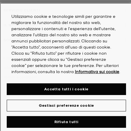
SERVIZIO CLIENTI
Utilizziamo cookie e tecnologie simili per garantire e
migliorare la funzionalità del nostro sito web,
IL MIO ACCOUNT
personalizzare i contenuti e l'esperienza dell'utente,
analizzare l'utilizzo del nostro sito web e mostrare
SOCIETÀ
annunci pubblicitari personalizzati. Cliccando su
“Accetta tutto”, acconsenti all'uso di questi cookie.
Clicca su “Rifiuta tutto” per rifiutare i cookie non
©
2026
Michael Kors
essenziali oppure clicca su “Gestisci preferenze
cookie” per selezionare le tue preferenze. Per ulteriori
Informativa sulla privacy
informazioni, consulta la nostra
Informativa sui cookie
.
Termini e condizioni
Informativa sui cookie
Accetta tutti i cookie
Dichiarazione di accessibilità
Gestisci preferenze cookie
Rifiuta tutti